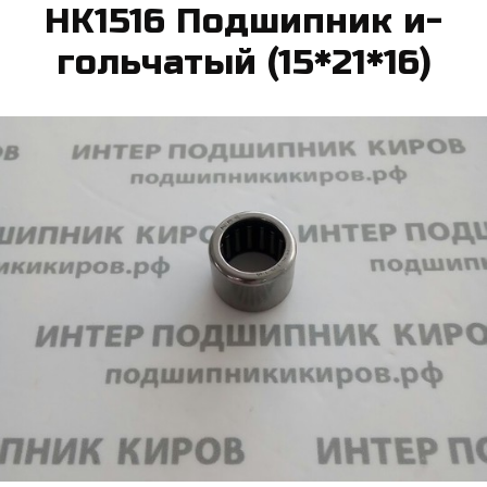
HK1516 Под­шипник и­
голь­ча­тый (15*21*16)