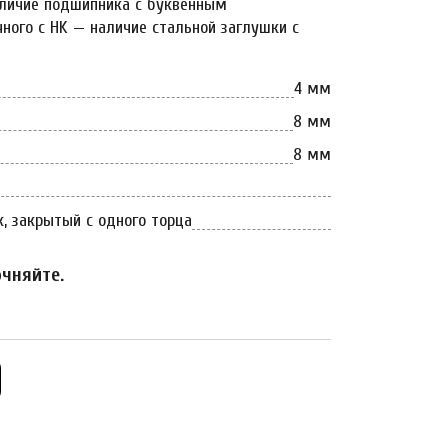
тличие подшипника с буквенным
ного с HK — наличие стальной заглушки с
4 мм
8 мм
8 мм
я
, закрытый с одного торца
очняйте.