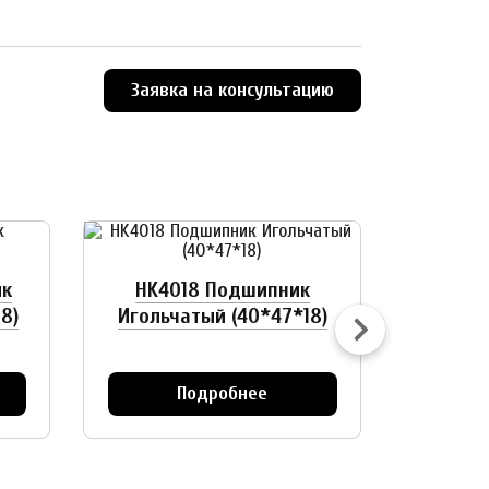
Заявка на консультацию
ик
HK4018 Подшипник
HK05
8)
Игольчатый (40*47*18)
Игол
Подробнее