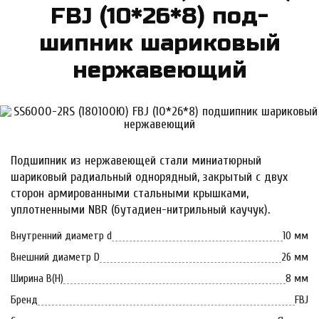
FBJ (10*26*8) под­
шипник ша­ри­ко­вый
нер­жа­ве­ю­щий
Подшипник из нержавеющей стали миниатюрный
шариковый радиальный однорядный, закрытый с двух
сторон армированными стальными крышками,
уплотненными NBR (бутадиен-нитрильный каучук).
Внутренний диаметр d
10 мм
Внешний диаметр D
26 мм
Ширина B(H)
8 мм
Бренд
FBJ