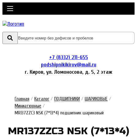
+7 (8332) 211-655
podshipnikikirov@mail.ru
г. Киров, ул. Ломоносова, д. 5, 2 этаж
Главная
/
Каталог
/
ПОДШИПНИКИ
/
ШАРИКОВЫЕ
/
Миниатюрные
/
MR137ZZC3 NSK (7*13*4) подшипник шариковый
MR137ZZC3 NSK (7*13*4)