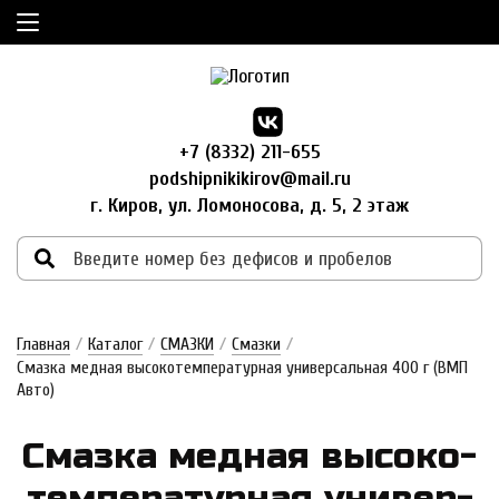
+7 (8332) 211-655
podshipnikikirov@mail.ru
г. Киров, ул. Ломоносова, д. 5, 2 этаж
Главная
/
Каталог
/
СМАЗКИ
/
Смазки
/
Смазка медная высокотемпературная универсальная 400 г (ВМП
Авто)
Смаз­ка мед­ная вы­со­ко­
тем­пе­ра­тур­ная у­ни­вер­