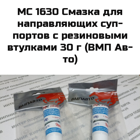
МС 1630 Смаз­ка для
нап­равля­ю­щих суп­
портов с ре­зи­но­вы­ми
втул­ка­ми 30 г (ВМП Ав­
то)