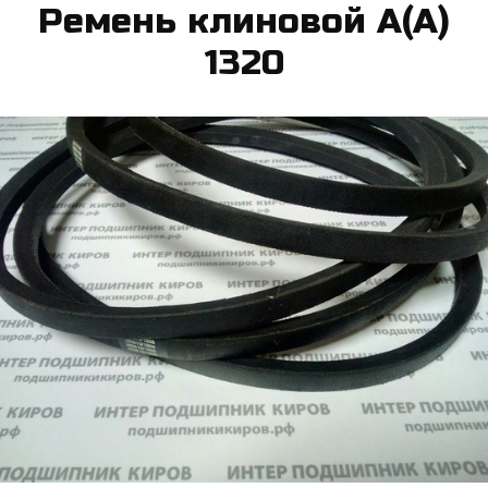
Ре­мень кли­но­вой А(А)
1320