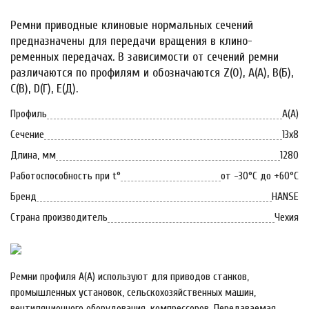
Ремни приводные клиновые нормальных сечений
предназначены для передачи вращения в клино-
ременных передачах. В зависимости от сечений ремни
различаются по профилям и обозначаются Z(0), A(А), B(Б),
С(В), D(Г), Е(Д).
Профиль
А(А)
Сечение
13х8
Длина, мм
1280
Работоспособность при t°
от -30°C до +60°C
Бренд
HANSE
Страна производитель
Чехия
Ремни профиля A(А) используют для приводов станков,
промышленных установок, сельскохозяйственных машин,
вентиляционного оборудования, компрессоров. Передаваемая