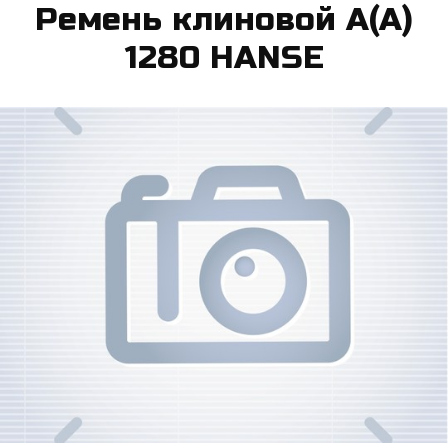
Ре­мень кли­но­вой А(А)
1280 HANSE