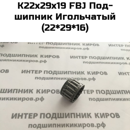
K22x29x19 FBJ Под­
шипник И­голь­ча­тый
(22*29*16)