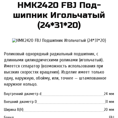
HMK2420 FBJ Под­
шипник И­голь­ча­тый
(24*31*20)
Роликовый однорядный радиальный подшипник, с
длинными цилиндрическими роликами (игольчатый).
Имеется сепаратор (возможность использования при
высоких скоростях вращения). Изделие имеет только
одну, наружную, обойму, или, точнее — штампованное
наружное кольцо.
Внутренний диаметр d
24 мм
Внешний диаметр D
31 мм
Ширина B(H)
20 мм
Бренд
FBJ