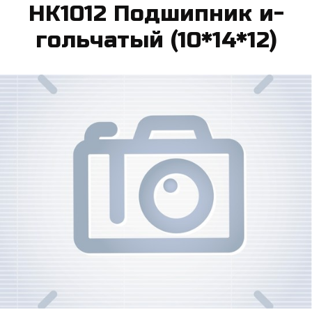
HK1012 Под­шипник и­
голь­ча­тый (10*14*12)