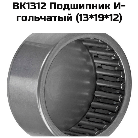
BK1312 Под­шипник И­
голь­ча­тый (13*19*12)