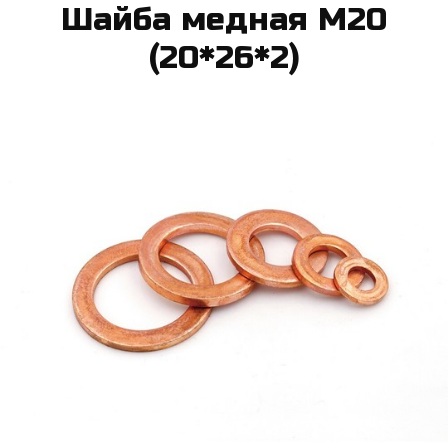
Шай­ба мед­ная М20
(20*26*2)