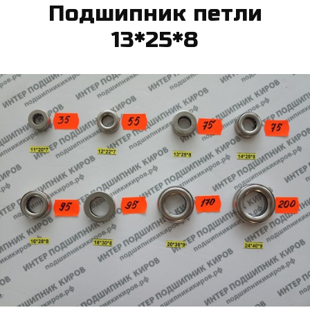
Под­шипник пет­ли
13*25*8