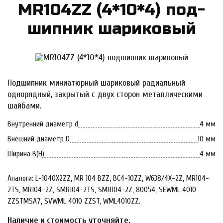
MR104ZZ (4*10*4) под­
шипник ша­ри­ко­вый
Подшипник миниатюрный шариковый радиальный
однорядный, закрытый с двух сторон металлическими
шайбами.
Внутренний диаметр d
4 мм
Внешний диаметр D
10 мм
Ширина B(H)
4 мм
Аналоги: L-1040X2ZZ, MR 104 BZZ, BC4-10ZZ, W638/4X-2Z, MR104-
2TS, MR104-2Z, SMR104-2TS, SMR104-2Z, 80054, SEWML 4010
ZZSTMSA7, SVWML 4010 ZZST, WML4010ZZ.
Наличие и стоимость уточняйте.