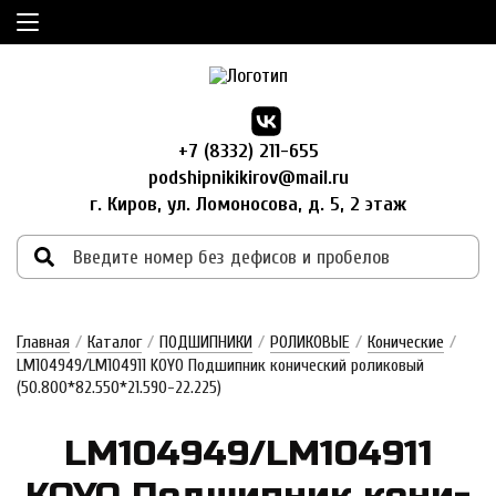
+7 (8332) 211-655
podshipnikikirov@mail.ru
г. Киров, ул. Ломоносова, д. 5, 2 этаж
Главная
/
Каталог
/
ПОДШИПНИКИ
/
РОЛИКОВЫЕ
/
Конические
/
LM104949/LM104911 KOYO Подшипник конический роликовый
(50.800*82.550*21.590-22.225)
LM104949/LM104911
KOYO Под­шипник ко­ни­