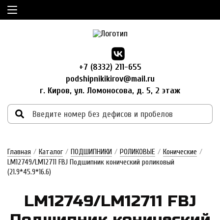
+7 (8332) 211-655
podshipnikikirov@mail.ru
г. Киров, ул. Ломоносова, д. 5, 2 этаж
Главная
/
Каталог
/
ПОДШИПНИКИ
/
РОЛИКОВЫЕ
/
Конические
/
LM12749/LM12711 FBJ Подшипник конический роликовый
(21.9*45.9*16.6)
LM12749/LM12711 FBJ
Под­шипник ко­ни­чес­кий