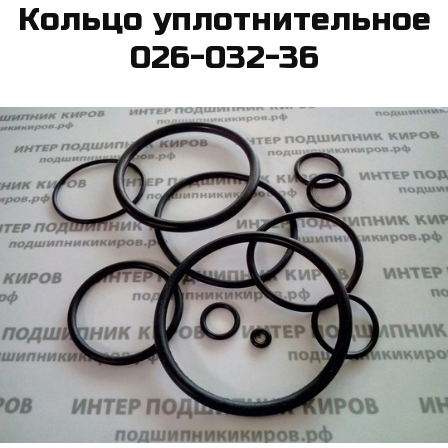
Коль­цо уп­лотни­тель­ное
026-032-36