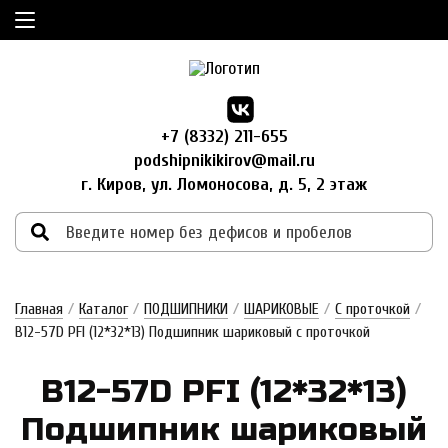
+7 (8332) 211-655
podshipnikikirov@mail.ru
г. Киров, ул. Ломоносова, д. 5, 2 этаж
Главная
/
Каталог
/
ПОДШИПНИКИ
/
ШАРИКОВЫЕ
/
С проточкой
/
B12-57D PFI (12*32*13) Подшипник шариковый с проточкой
B12-57D PFI (12*32*13)
Под­шипник ша­ри­ко­вый