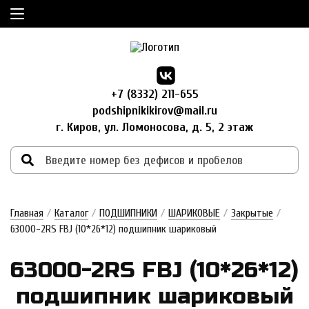
+7 (8332) 211-655
podshipnikikirov@mail.ru
г. Киров, ул. Ломоносова, д. 5, 2 этаж
Главная
/
Каталог
/
ПОДШИПНИКИ
/
ШАРИКОВЫЕ
/
Закрытые
/
63000-2RS FBJ (10*26*12) подшипник шариковый
63000-2RS FBJ (10*26*12)
под­шипник ша­ри­ко­вый